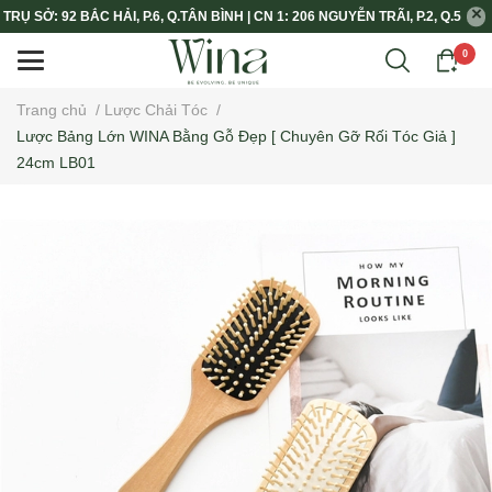
TRỤ SỞ: 92 BẮC HẢI, P.6, Q.TÂN BÌNH | CN 1: 206 NGUYỄN TRÃI, P.2, Q.5
0
Trang chủ
/
Lược Chải Tóc
/
Lược Bảng Lớn WINA Bằng Gỗ Đẹp [ Chuyên Gỡ Rối Tóc Giả ]
24cm LB01