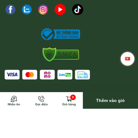
Trong trường hợp này Wina sẽ toàn bộ trả phí vận
0
chuyển
Thêm vào giỏ
Nhắn tin
Gọi điện
Giỏ hàng