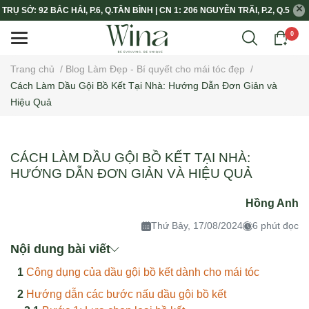
TRỤ SỞ: 92 BẮC HẢI, P.6, Q.TÂN BÌNH | CN 1: 206 NGUYỄN TRÃI, P.2, Q.5
0
Trang chủ
/
Blog Làm Đẹp - Bí quyết cho mái tóc đẹp
/
Cách Làm Dầu Gội Bồ Kết Tại Nhà: Hướng Dẫn Đơn Giản và
Hiệu Quả
CÁCH LÀM DẦU GỘI BỒ KẾT TẠI NHÀ:
HƯỚNG DẪN ĐƠN GIẢN VÀ HIỆU QUẢ
Hồng Anh
Thứ Bảy, 17/08/2024
6 phút đọc
Nội dung bài viết
Công dụng của dầu gội bồ kết dành cho mái tóc
Hướng dẫn các bước nấu dầu gội bồ kết