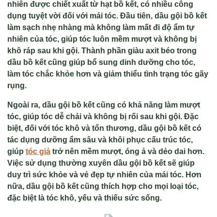
nhiên được chiết xuất từ hạt bồ kết, có nhiều công
dụng tuyệt vời đối với mái tóc. Đầu tiên, dầu gội bồ kết
làm sạch nhẹ nhàng mà không làm mất đi độ ẩm tự
nhiên của tóc, giúp tóc luôn mềm mượt và không bị
khô ráp sau khi gội. Thành phần giàu axit béo trong
dầu bồ kết cũng giúp bổ sung dinh dưỡng cho tóc,
làm tóc chắc khỏe hơn và giảm thiểu tình trạng tóc gãy
rụng.
Ngoài ra, dầu gội bồ kết cũng có khả năng làm mượt
tóc, giúp tóc dễ chải và không bị rối sau khi gội. Đặc
biệt, đối với tóc khô và tổn thương, dầu gội bồ kết có
tác dụng dưỡng ẩm sâu và khôi phục cấu trúc tóc,
giúp
tóc giả
trở nên mềm mượt, óng ả và dẻo dai hơn.
Việc sử dụng thường xuyên dầu gội bồ kết sẽ giúp
duy trì sức khỏe và vẻ đẹp tự nhiên của mái tóc. Hơn
nữa, dầu gội bồ kết cũng thích hợp cho mọi loại tóc,
đặc biệt là tóc khô, yếu và thiếu sức sống.