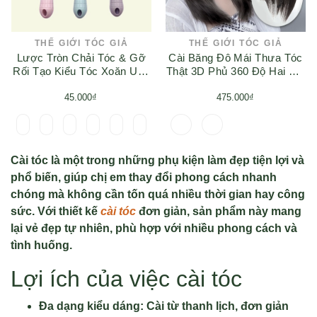
THẾ GIỚI TÓC GIẢ
THẾ GIỚI TÓC GIẢ
Lược Tròn Chải Tóc & Gỡ
Cài Băng Đô Mái Thưa Tóc
Rối Tạo Kiểu Tóc Xoăn Uốn
Thật 3D Phủ 360 Độ Hai Pát
Phồng 25cm LT-03 | Tóc
Lơi CBD - 01 | Tóc Giả
Giả Wina
45.000₫
475.000₫
Wina
Cài tóc là một trong những phụ kiện làm đẹp tiện lợi và
phổ biến, giúp chị em thay đổi phong cách nhanh
chóng mà không cần tốn quá nhiều thời gian hay công
sức. Với thiết kế
cài tóc
đơn giản, sản phẩm này mang
lại vẻ đẹp tự nhiên, phù hợp với nhiều phong cách và
tình huống.
Lợi ích của việc cài tóc
Đa dạng kiểu dáng:
Cài từ thanh lịch, đơn giản