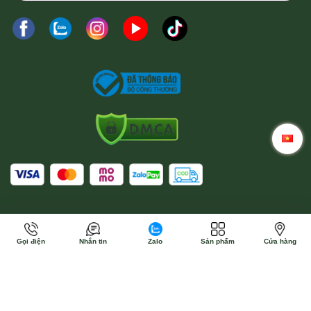
Wina Wigs giúp bạn dễ dàng biến hóa phong cách, từ
dịu dàng, nữ tính đến hiện đại, cá tính.
Hãy ghé ngay
Wina Wigs
để trải nghiệm những sản
phẩm phụ kiện tóc đẳng cấp, giúp bạn tỏa sáng trong
mọi khoảnh khắc!
Wina Wigs - Tóc Giả Bằng Tóc Thật
Địa chỉ cửa hàng:
92 Bắc Hải, Phường 6, Quận Tân Bình,
TPHCM
206 Nguyễn Trãi, Phường 3, Quận 5, TPHCM
Số điện thoại: 0916 110 833 - 0357 833 699
Gọi điện
Nhắn tin
Zalo
Sản phẩm
Cửa hàng