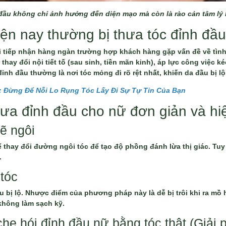
đầu không chỉ ảnh hưởng đến diện mạo mà còn là rào cản tâm lý l
iện nay thường bị thưa tóc đỉnh đầ
ôi tiếp nhận hàng ngàn trường hợp khách hàng gặp vấn đề về tìn
ay đổi nội tiết tố (sau sinh, tiền mãn kinh), áp lực công việc k
nh đầu thường là nơi tóc mỏng đi rõ rệt nhất, khiến da đầu bị lộ 
: Đừng Để Nỗi Lo Rụng Tóc Lấy Đi Sự Tự Tin Của Bạn
hưa đỉnh đầu cho nữ đơn giản và hi
ẽ ngôi
 thay đổi đường ngôi tóc để tạo độ phồng đánh lừa thị giác. Tuy n
.
tóc
u bị lộ. Nhược điểm của phương pháp này là dễ bị trôi khi ra mồ
 không làm sạch kỹ.
che hói đỉnh đầu nữ bằng tóc thật (Giải 