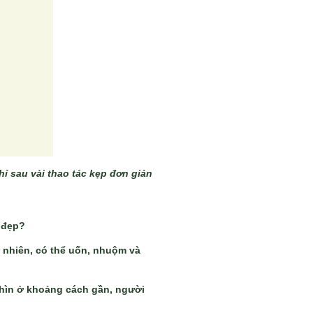
ỉ sau vài thao tác kẹp đơn giản
s
i đẹp?
 nhiên, có thể uốn, nhuộm và
nhìn ở khoảng cách gần, người