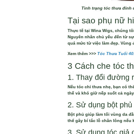
Tình trạng tóc thưa đỉnh 
Tại sao phụ nữ h
Thực tế tại Wina Wigs, chúng t
Nguyên nhân chủ yếu đến từ sự th
quá mức từ việc làm đẹp. Vùng đỉ
Xem thêm >>>
Tóc Thưa Tuổi 40
3 Cách che tóc t
1. Thay đổi đường r
Nếu tóc chỉ thưa nhẹ, bạn có thể
thế và khó giữ nếp suốt cả ngày
2. Sử dụng bột phủ 
Bột phủ giúp làm tối vùng da đầ
thể gây bí tắc lỗ chân lông nếu
3. Sử dụng tóc giả 