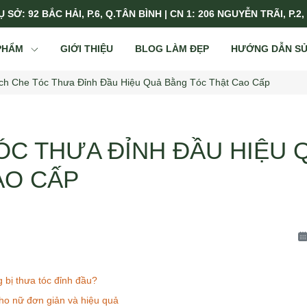
 SỞ: 92 BẮC HẢI, P.6, Q.TÂN BÌNH | CN 1: 206 NGUYỄN TRÃI, P.2,
PHẨM
GIỚI THIỆU
BLOG LÀM ĐẸP
HƯỚNG DẪN S
ch Che Tóc Thưa Đỉnh Đầu Hiệu Quả Bằng Tóc Thật Cao Cấp
ÓC THƯA ĐỈNH ĐẦU HIỆU 
AO CẤP
 bị thưa tóc đỉnh đầu?
ho nữ đơn giản và hiệu quả