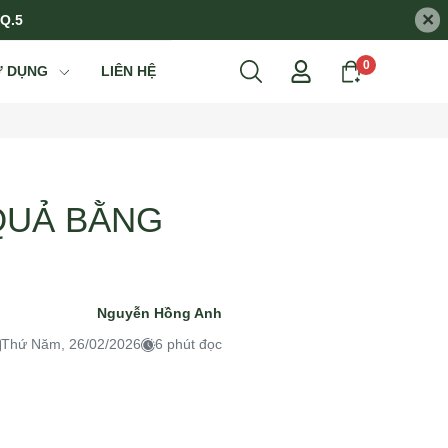
×
 Q.5
0
Ử DỤNG
LIÊN HỆ
QUẢ BẰNG
Nguyễn Hồng Anh
Thứ Năm, 26/02/2026
6 phút đọc