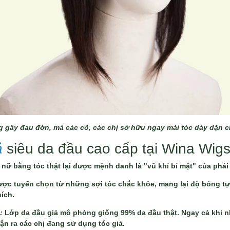
g gây đau đớn, mà các cô, các chị sở hữu ngay mái tóc dày dặn ch
ả
siêu da đầu cao cấp tại Wina Wig
u nữ bằng tóc thật lại được mệnh danh là "vũ khí bí mật" của phá
ợc tuyển chọn từ những sợi tóc chắc khỏe, mang lại độ bóng tự
hích.
D:
Lớp da đầu giả mô phỏng giống 99% da đầu thật. Ngay cả khi 
ận ra các chị đang sử dụng tóc giả.