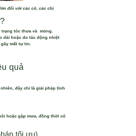
ớn đối với các cô, các chị
u?
h trạng tóc thưa và mỏng.
éo dài hoặc do tác động nhiệt
gây mất tự tin.
ệu quả
hiên, đây chỉ là giải pháp tình
 hôi hoặc gặp mưa, đồng thời có
pháp tối ưu)