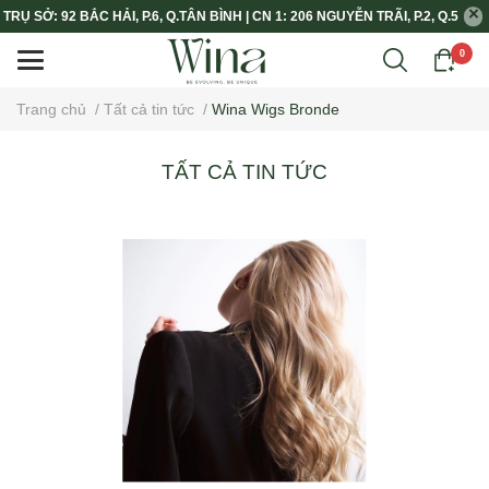
TRỤ SỞ: 92 BẮC HẢI, P.6, Q.TÂN BÌNH | CN 1: 206 NGUYỄN TRÃI, P.2, Q.5
0
Trang chủ
/
Tất cả tin tức
/
Wina Wigs Bronde
TẤT CẢ TIN TỨC