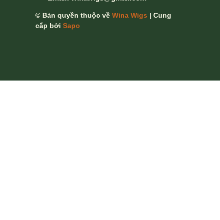
© Bản quyền thuộc về
Wina Wigs
| Cung
cấp bởi
Sapo