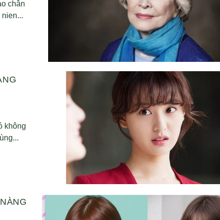
ào chân
nien...
ÀNG
đó không
ùng...
 NÀNG