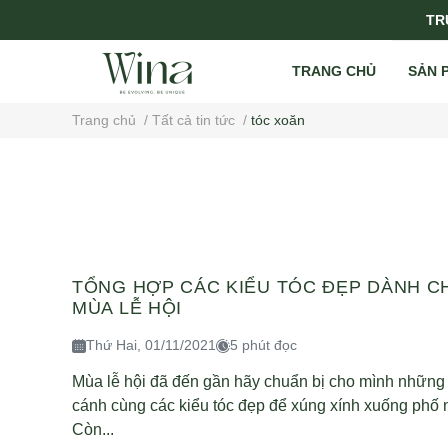
TRỤ
TRANG CHỦ
SẢN 
Trang chủ
/
Tất cả tin tức
/
tóc xoăn
TỔNG HỢP CÁC KIỂU TÓC ĐẸP DÀNH C
MÙA LỄ HỘI
Thứ Hai, 01/11/2021
5 phút đọc
Mùa lễ hội đã đến gần hãy chuẩn bị cho mình những
cánh cùng các kiểu tóc đẹp để xúng xính xuống phố 
Còn...