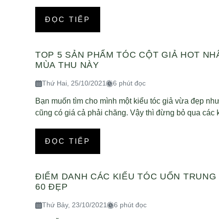
ĐỌC TIẾP
TOP 5 SẢN PHẨM TÓC CỘT GIẢ HOT NH
MÙA THU NÀY
Thứ Hai, 25/10/2021
6 phút đọc
Bạn muốn tìm cho mình một kiểu tóc giả vừa đẹp như
cũng có giá cả phải chăng. Vậy thì đừng bỏ qua các k
ĐỌC TIẾP
ĐIỂM DANH CÁC KIỂU TÓC UỐN TRUNG
60 ĐẸP
Thứ Bảy, 23/10/2021
6 phút đọc