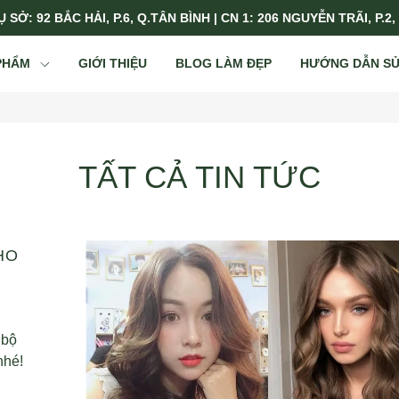
 SỞ: 92 BẮC HẢI, P.6, Q.TÂN BÌNH | CN 1: 206 NGUYỄN TRÃI, P.2,
PHẨM
GIỚI THIỆU
BLOG LÀM ĐẸP
HƯỚNG DẪN S
TẤT CẢ TIN TỨC
HO
 bộ
nhé!