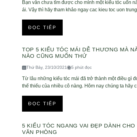
Bạn vẫn chưa tìm được cho mình một kiểu tóc uốn n
ái. Vậy thì hãy tham khảo ngay cac kieu toc uon trung 
ĐỌC TIẾP
TOP 5 KIỂU TÓC MÁI DỄ THƯƠNG MÀ N
NÀO CŨNG MUỐN THỬ
Thứ Bảy, 23/10/2021
5 phút đọc
Từ lâu những kiểu tóc mái đã trở thành một điều gì 
thể thiếu của nhiều cô nàng. Hôm nay chúng ta hãy c
ĐỌC TIẾP
5 KIỂU TÓC NGANG VAI ĐẸP DÀNH CHO
VĂN PHÒNG