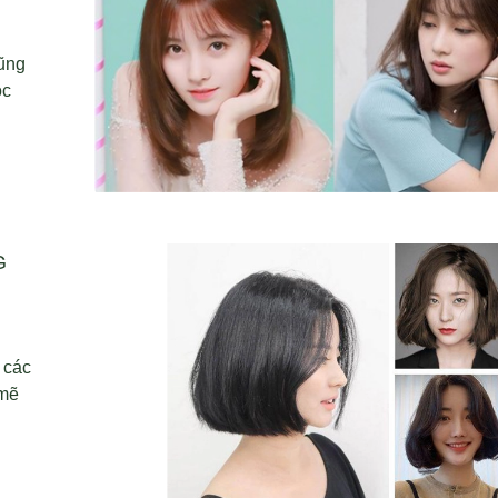
cũng
oc
G
 các
 mẽ