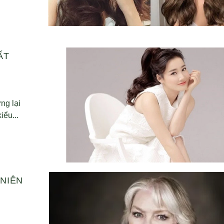
ẤT
ng lại
iểu...
 NIÊN