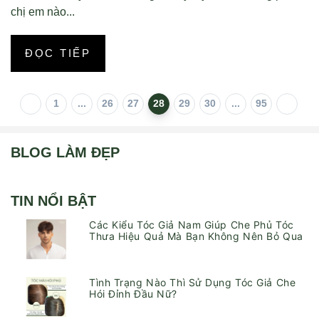
chị em nào...
ĐỌC TIẾP
1
...
26
27
28
29
30
...
95
BLOG LÀM ĐẸP
TIN NỔI BẬT
Các Kiểu Tóc Giả Nam Giúp Che Phủ Tóc
Thưa Hiệu Quả Mà Bạn Không Nên Bỏ Qua
Tình Trạng Nào Thì Sử Dụng Tóc Giả Che
Hói Đỉnh Đầu Nữ?