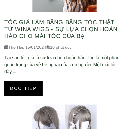
TÓC GIẢ LÀM BẰNG BẰNG TÓC THẬT
TỪ WINA WIGS - SỰ LỰA CHỌN HOÀN
HẢO CHO MÁI TÓC CỦA BẠ
Thứ Hai, 15/01/2024
10 phút đọc
Tại sao tóc giả là sự lựa chọn hoàn hảo Tóc là một phần
quan trọng của vẻ bề ngoài của con người. Một mái tóc
dày,...
ĐỌC TIẾP