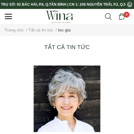
TRỤ SỞ: 92 BẮC HẢI, P.6, Q.TÂN BÌNH | CN 1: 206 NGUYỄN TRÃI, P.2, Q.5
0
Trang chủ
/
Tất cả tin tức
/
toc gia
TẤT CẢ TIN TỨC