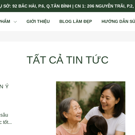
 SỞ: 92 BẮC HẢI, P.6, Q.TÂN BÌNH | CN 1: 206 NGUYỄN TRÃI, P.2,
PHẨM
GIỚI THIỆU
BLOG LÀM ĐẸP
HƯỚNG DẪN S
TẤT CẢ TIN TỨC
N Ý
 sâu
tốt...