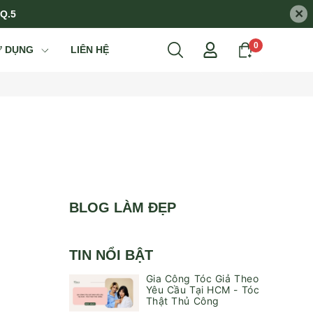
×
 Q.5
0
Ử DỤNG
LIÊN HỆ
BLOG LÀM ĐẸP
TIN NỔI BẬT
Gia Công Tóc Giả Theo
Yêu Cầu Tại HCM - Tóc
Thật Thủ Công