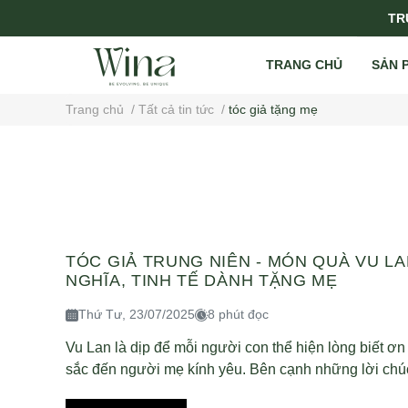
TRỤ
TRANG CHỦ
SẢN 
Trang chủ
/
Tất cả tin tức
/
tóc giả tặng mẹ
TÓC GIẢ TRUNG NIÊN - MÓN QUÀ VU LA
NGHĨA, TINH TẾ DÀNH TẶNG MẸ
Thứ Tư, 23/07/2025
8 phút đọc
Vu Lan là dịp để mỗi người con thể hiện lòng biết ơn
sắc đến người mẹ kính yêu. Bên cạnh những lời chúc 