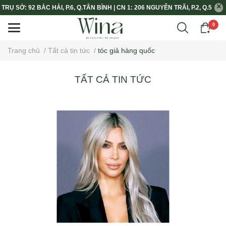
TRỤ SỞ: 92 BẮC HẢI, P.6, Q.TÂN BÌNH | CN 1: 206 NGUYỄN TRÃI, P.2, Q.5
0
Trang chủ
/
Tất cả tin tức
/
tóc giả hàng quốc
TẤT CẢ TIN TỨC