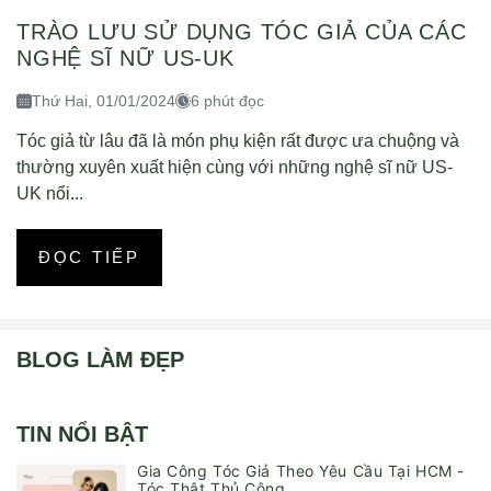
TRÀO LƯU SỬ DỤNG TÓC GIẢ CỦA CÁC
NGHỆ SĨ NỮ US-UK
Thứ Hai, 01/01/2024
6 phút đọc
Tóc giả từ lâu đã là món phụ kiện rất được ưa chuộng và
thường xuyên xuất hiện cùng với những nghệ sĩ nữ US-
UK nổi...
ĐỌC TIẾP
BLOG LÀM ĐẸP
TIN NỔI BẬT
Gia Công Tóc Giả Theo Yêu Cầu Tại HCM -
Tóc Thật Thủ Công