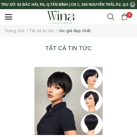
TRỤ SỞ: 92 BẮC HẢI, P.6, Q.TÂN BÌNH | CN 1: 206 NGUYỄN TRÃI, P.2, Q.5
0
Trang chủ
/
Tất cả tin tức
/
tóc giả đẹp nhất
TẤT CẢ TIN TỨC