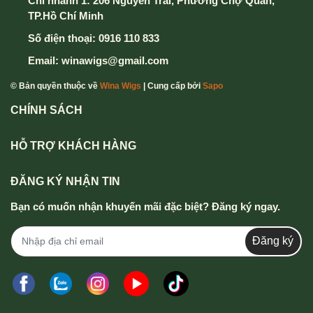
Chi nhánh 1: 206 Nguyễn Trãi, Phường Chợ Quán,
TP.Hồ Chí Minh
Số điện thoại:
0916 110 833
Email:
winawigs@gmail.com
© Bản quyền thuộc về
Wina Wigs
| Cung cấp bởi
Sapo
CHÍNH SÁCH
HỖ TRỢ KHÁCH HÀNG
ĐĂNG KÝ NHẬN TIN
Bạn có muốn nhận khuyến mãi đặc biệt? Đăng ký ngay.
Đăng ký