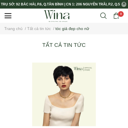
TRỤ SỞ: 92 BẮC HẢI, P.6, Q.TÂN BÌNH | CN 1: 206 NGUYỄN TRÃI, P.2, Q.5
0
Trang chủ
/
Tất cả tin tức
/
tóc giả đẹp cho nữ
TẤT CẢ TIN TỨC