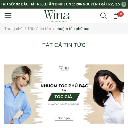
TRỤ SỞ: 92 BẮC HẢI, P.6, Q.TÂN BÌNH | CN 1: 206 NGUYỄN TRÃI, P.2, Q.5
0
Trang chủ
/
Tất cả tin tức
/
nhuộm tóc phủ bạc
TẤT CẢ TIN TỨC