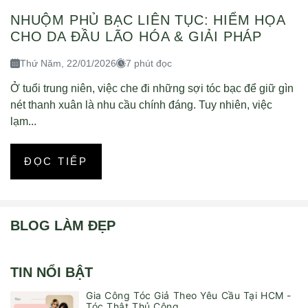
NHUỘM PHỦ BẠC LIÊN TỤC: HIỂM HỌA
CHO DA ĐẦU LÃO HÓA & GIẢI PHÁP
Thứ Năm, 22/01/2026
7 phút đọc
Ở tuổi trung niên, việc che đi những sợi tóc bạc để giữ gìn
nét thanh xuân là nhu cầu chính đáng. Tuy nhiên, việc
lạm...
ĐỌC TIẾP
BLOG LÀM ĐẸP
TIN NỔI BẬT
Gia Công Tóc Giả Theo Yêu Cầu Tại HCM -
Tóc Thật Thủ Công