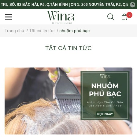
TRỤ SỞ: 92 BẮC HẢI, P.6, Q.TÂN BÌNH | CN 1: 206 NGUYỄN TRÃI, P.2, Q.5
0
Trang chủ
/
Tất cả tin tức
/
nhuộm phủ bạc
TẤT CẢ TIN TỨC