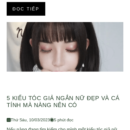
ĐỌC TIẾP
5 KIỂU TÓC GIẢ NGẮN NỮ ĐẸP VÀ CÁ
TÍNH MÀ NÀNG NÊN CÓ
Thứ Sáu, 10/03/2023
5 phút đọc
Nếu nàng đang tìm kiếm cho mình một kiểu tóc giả nữ