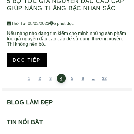
5 BỘ TÓC GIẢ NGUYÊN ĐẦU CAO CẤP
GIÚP NÀNG THĂNG BẬC NHAN SẮC
Thứ Tư, 08/03/2023
5 phút đọc
Nếu nàng nào đang tìm kiếm cho mình những sản phẩm
tóc giả nguyên đầu cao cấp để sử dụng thường xuyên.
Thì không nên bỏ...
ĐỌC TIẾP
1
2
3
4
5
6
...
32
BLOG LÀM ĐẸP
TIN NỔI BẬT