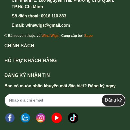
Chi nhánh 1: 206 Nguyễn Trãi, Phường Chợ Quán,
TP.Hồ Chí Minh
Số điện thoại:
0916 110 833
Email:
winawigs@gmail.com
© Bản quyền thuộc về
Wina Wigs
| Cung cấp bởi
Sapo
CHÍNH SÁCH
HỖ TRỢ KHÁCH HÀNG
ĐĂNG KÝ NHẬN TIN
Bạn có muốn nhận khuyến mãi đặc biệt? Đăng ký ngay.
Đăng ký