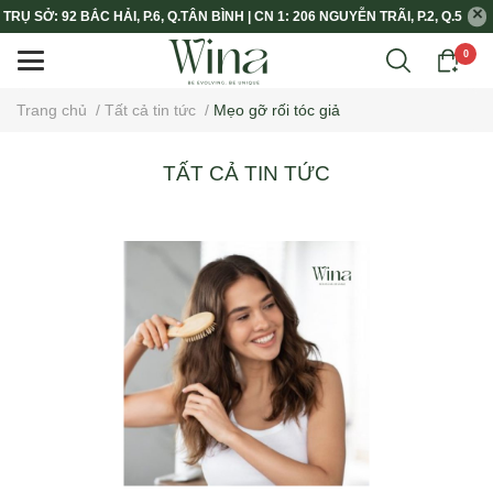
TRỤ SỞ: 92 BẮC HẢI, P.6, Q.TÂN BÌNH | CN 1: 206 NGUYỄN TRÃI, P.2, Q.5
0
Trang chủ
/
Tất cả tin tức
/
Mẹo gỡ rối tóc giả
TẤT CẢ TIN TỨC