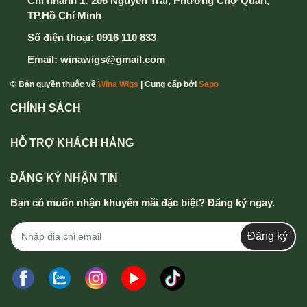
Chi nhánh 1: 206 Nguyễn Trãi, Phường Chợ Quán,
TP.Hồ Chí Minh
Số điện thoại:
0916 110 833
Email:
winawigs@gmail.com
© Bản quyền thuộc về
Wina Wigs
| Cung cấp bởi
Sapo
CHÍNH SÁCH
HỖ TRỢ KHÁCH HÀNG
ĐĂNG KÝ NHẬN TIN
Bạn có muốn nhận khuyến mãi đặc biệt? Đăng ký ngay.
Đăng ký