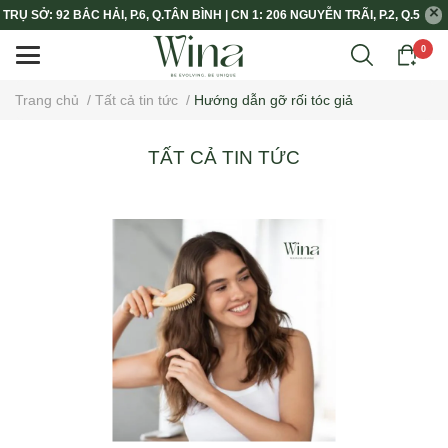
TRỤ SỞ: 92 BẮC HẢI, P.6, Q.TÂN BÌNH | CN 1: 206 NGUYỄN TRÃI, P.2, Q.5
0
Trang chủ
/
Tất cả tin tức
/
Hướng dẫn gỡ rối tóc giả
TẤT CẢ TIN TỨC