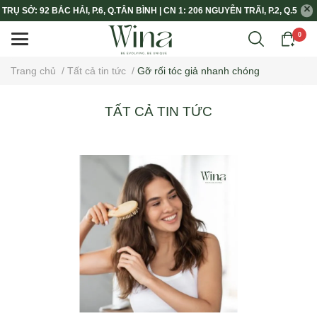
TRỤ SỞ: 92 BẮC HẢI, P.6, Q.TÂN BÌNH | CN 1: 206 NGUYỄN TRÃI, P.2, Q.5
0
Trang chủ
/
Tất cả tin tức
/
Gỡ rối tóc giả nhanh chóng
TẤT CẢ TIN TỨC