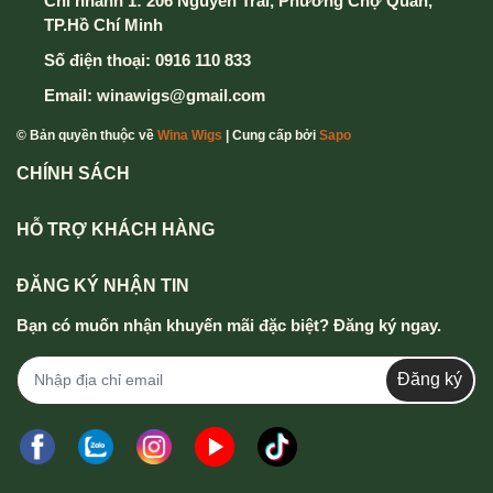
Chi nhánh 1: 206 Nguyễn Trãi, Phường Chợ Quán,
TP.Hồ Chí Minh
Số điện thoại:
0916 110 833
Email:
winawigs@gmail.com
© Bản quyền thuộc về
Wina Wigs
| Cung cấp bởi
Sapo
CHÍNH SÁCH
HỖ TRỢ KHÁCH HÀNG
ĐĂNG KÝ NHẬN TIN
Bạn có muốn nhận khuyến mãi đặc biệt? Đăng ký ngay.
Đăng ký