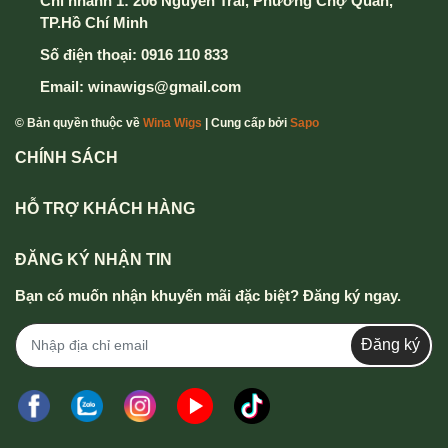
Chi nhánh 1: 206 Nguyễn Trãi, Phường Chợ Quán,
TP.Hồ Chí Minh
Số điện thoại:
0916 110 833
Email:
winawigs@gmail.com
© Bản quyền thuộc về
Wina Wigs
| Cung cấp bởi
Sapo
CHÍNH SÁCH
HỖ TRỢ KHÁCH HÀNG
ĐĂNG KÝ NHẬN TIN
Bạn có muốn nhận khuyến mãi đặc biệt? Đăng ký ngay.
Đăng ký