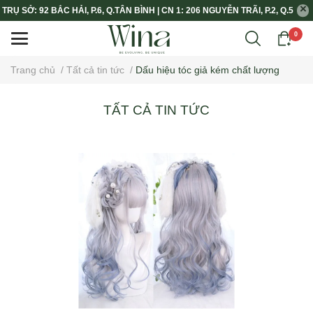
TRỤ SỞ: 92 BẮC HẢI, P.6, Q.TÂN BÌNH | CN 1: 206 NGUYỄN TRÃI, P.2, Q.5
0
Trang chủ
/
Tất cả tin tức
/
Dấu hiệu tóc giả kém chất lượng
TẤT CẢ TIN TỨC