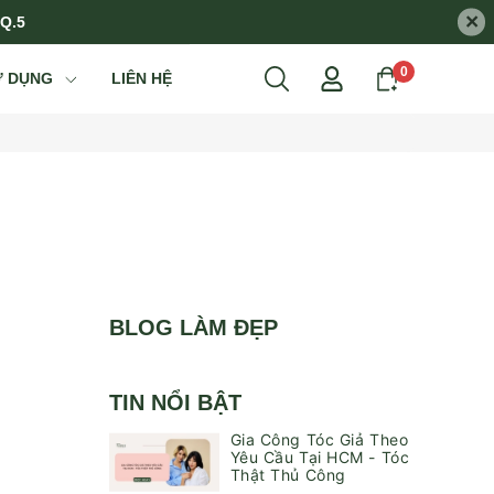
×
 Q.5
0
Ử DỤNG
LIÊN HỆ
BLOG LÀM ĐẸP
TIN NỔI BẬT
Gia Công Tóc Giả Theo
Yêu Cầu Tại HCM - Tóc
Thật Thủ Công