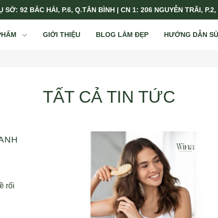
 SỞ: 92 BẮC HẢI, P.6, Q.TÂN BÌNH | CN 1: 206 NGUYỄN TRÃI, P.2,
PHẨM
GIỚI THIỆU
BLOG LÀM ĐẸP
HƯỚNG DẪN S
TẤT CẢ TIN TỨC
HANH
ề rối