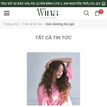
TRỤ SỞ: 92 BẮC HẢI, P.6, Q.TÂN BÌNH | CN 1: 206 NGUYỄN TRÃI, P.2, Q.5
0
Trang chủ
/
Tất cả tin tức
/
bảo dương tóc giả
TẤT CẢ TIN TỨC