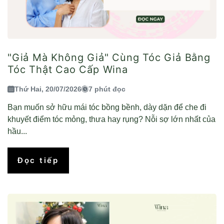
"Giả Mà Không Giả" Cùng Tóc Giả Bằng
Tóc Thật Cao Cấp Wina
Thứ Hai, 20/07/2026
7 phút đọc
Bạn muốn sở hữu mái tóc bồng bềnh, dày dặn để che đi
khuyết điểm tóc mỏng, thưa hay rụng? Nỗi sợ lớn nhất của
hầu...
Đọc tiếp