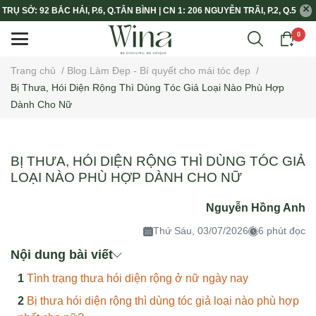
TRỤ SỞ: 92 BẮC HẢI, P.6, Q.TÂN BÌNH | CN 1: 206 NGUYỄN TRÃI, P.2, Q.5
0
Trang chủ
/
Blog Làm Đẹp - Bí quyết cho mái tóc đẹp
/
Bị Thưa, Hói Diện Rộng Thì Dùng Tóc Giả Loại Nào Phù Hợp
Dành Cho Nữ
BỊ THƯA, HÓI DIỆN RỘNG THÌ DÙNG TÓC GIẢ
LOẠI NÀO PHÙ HỢP DÀNH CHO NỮ
Nguyễn Hồng Anh
Thứ Sáu, 03/07/2026
6 phút đọc
Nội dung bài viết
Tình trạng thưa hói diện rộng ở nữ ngày nay
Bị thưa hói diện rộng thì dùng tóc giả loại nào phù hợp