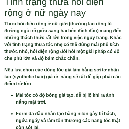
Tình trạng thưa hói diện
rộng ở nữ ngày nay
Thưa hói diện rộng ở nữ giới (thường lan rộng từ
đường ngôi rẽ giữa sang hai bên đỉnh đầu) mang đến
những thách thức rất lớn trong việc ngụy trang. Khác
với tình trạng thưa tóc nhẹ có thể dùng mái phủ kích
thước nhỏ, hói diện rộng đòi hỏi một giải pháp có độ
che phủ lớn và độ bám chắc chắn.
Nếu lựa chọn các dòng tóc giả làm bằng sợi tơ nhân
tạo (synthetic hair) giá rẻ, nàng sẽ rất dễ gặp phải các
điểm trừ lớn:
Mái tóc có độ bóng giả tạo, dễ bị lộ khi ra ánh
nắng mặt trời
.
Form da đầu nhân tạo bằng nilon gây bí bách,
ngứa ngáy và làm tổn thương các nang tóc thật
còn sót lại
.