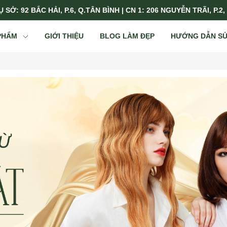
 SỞ: 92 BẮC HẢI, P.6, Q.TÂN BÌNH | CN 1: 206 NGUYỄN TRÃI, P.2,
PHẨM
GIỚI THIỆU
BLOG LÀM ĐẸP
HƯỚNG DẪN S