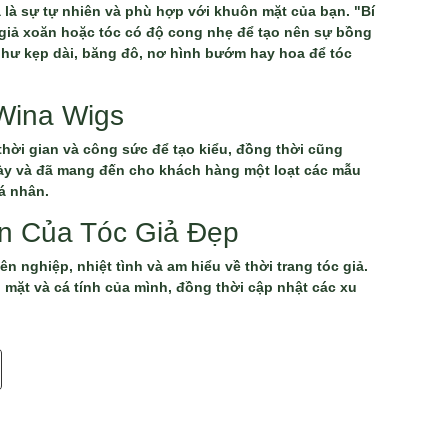
iả là sự tự nhiên và phù hợp với khuôn mặt của bạn. "Bí
c giả xoăn hoặc tóc có độ cong nhẹ để tạo nên sự bồng
như kẹp dài, băng đô, nơ hình bướm hay hoa để tóc
 Wina Wigs
thời gian và công sức để tạo kiểu, đồng thời cũng
 này và đã mang đến cho khách hàng một loạt các mẫu
á nhân.
n Của Tóc Giả Đẹp
nghiệp, nhiệt tình và am hiểu về thời trang tóc giả.
 mặt và cá tính của mình, đồng thời cập nhật các xu
 bỏ qua những gì mà Wina Wigs sắp chia sẻ ngay sau
í Quyết Từ Chuyên Gia