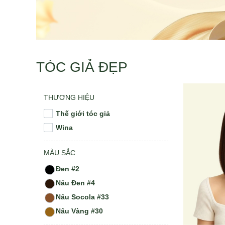
TÓC GIẢ ĐẸP
THƯƠNG HIỆU
Thế giới tóc giả
Wina
MÀU SẮC
Đen #2
Nâu Đen #4
Nâu Socola #33
Nâu Vàng #30