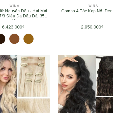
WINA
WINA
Nữ Nguyên Đầu - Hai Mái
Combo 4 Tóc Kẹp Nối Đen
7/3 Siêu Da Đầu Dài 35cm
| Wina
6.423.000₫
2.950.000₫