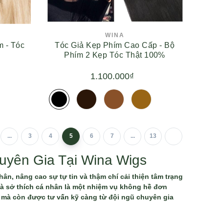
WINA
 - Tóc
Tóc Giả Kẹp Phím Cao Cấp - Bộ
Phím 2 Kẹp Tóc Thật 100%
1.100.000₫
...
3
4
5
6
7
...
13
yên Gia Tại Wina Wigs
hân, nâng cao sự tự tin và thậm chí cải thiện tâm trạng
à sở thích cá nhân là một nhiệm vụ không hề đơn
, mà còn được tư vấn kỹ càng từ đội ngũ chuyên gia