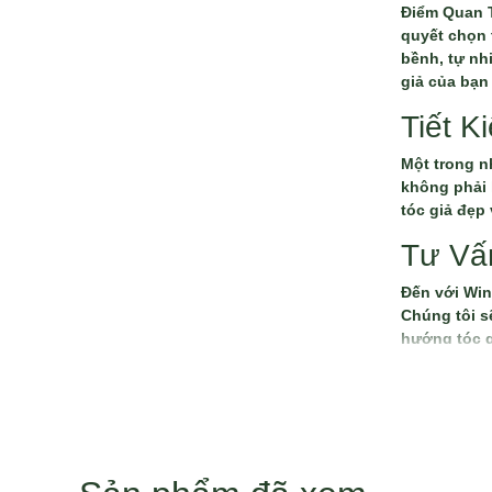
Điểm Quan 
quyết chọn 
bềnh, tự nh
giả của bạn
Tiết K
Một trong n
không phải 
tóc giả đẹp
Tư Vấ
Đến với Win
Chúng tôi s
hướng tóc g
----------------
Bạn đang c
đây. Đảm bả
Chọn