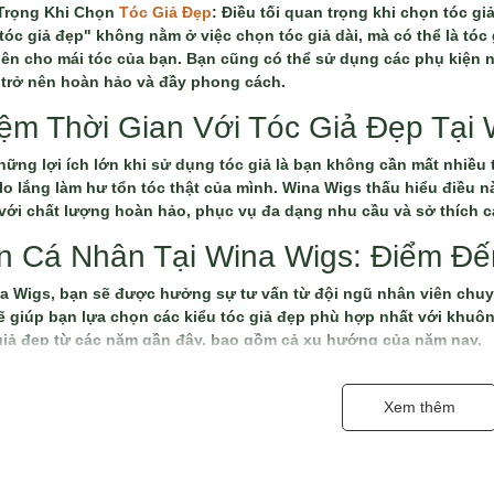
Trọng Khi Chọn
Tóc Giả Đẹp
: Điều tối quan trọng khi chọn tóc g
tóc giả đẹp" không nằm ở việc chọn tóc giả dài, mà có thể là tó
iên cho mái tóc của bạn. Bạn cũng có thể sử dụng các phụ kiện 
 trở nên hoàn hảo và đầy phong cách.
iệm Thời Gian Với Tóc Giả Đẹp Tại
hững lợi ích lớn khi sử dụng tóc giả là bạn không cần mất nhiều 
lo lắng làm hư tổn tóc thật của mình. Wina Wigs thấu hiểu điều
 với chất lượng hoàn hảo, phục vụ đa dạng nhu cầu và sở thích c
n Cá Nhân Tại Wina Wigs: Điểm Đế
a Wigs, bạn sẽ được hưởng sự tư vấn từ đội ngũ nhân viên chuyên 
ẽ giúp bạn lựa chọn các kiểu tóc giả đẹp phù hợp nhất với khuôn
iả đẹp từ các năm gần đây, bao gồm cả xu hướng của năm nay.
-
Xem thêm
ó nhu cầu tìm kiếm cho mình một sản phẩm
tóc giả
vậy thì đừng
o sẽ cực kỳ hữu ích cho bạn đấy!
 Lựa
Tóc Giả Đẹp
và Chất Lượng: B