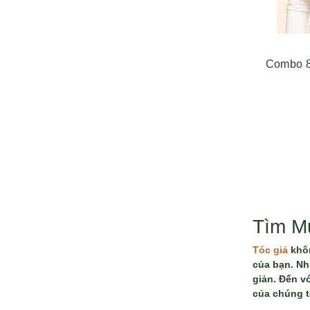
Combo 8
Tìm M
Tóc giả
khôn
của bạn. Nh
giản. Đến v
của chúng t