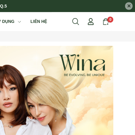
×
 Q.5
0
Ử DỤNG
LIÊN HỆ