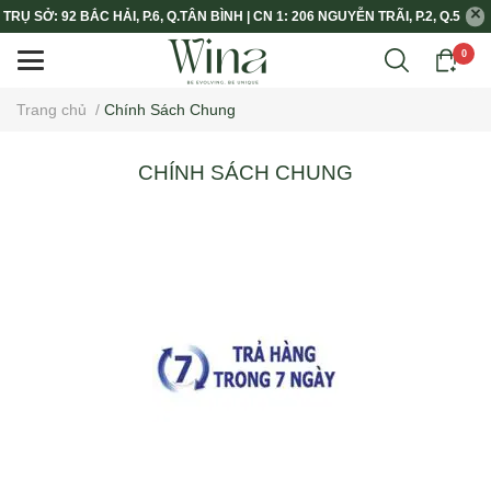
TRỤ SỞ: 92 BẮC HẢI, P.6, Q.TÂN BÌNH | CN 1: 206 NGUYỄN TRÃI, P.2, Q.5
0
Trang chủ
/
Chính Sách Chung
CHÍNH SÁCH CHUNG