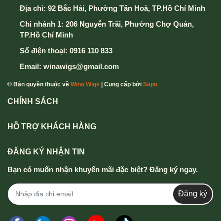
Địa chỉ:
92 Bắc Hải, Phường Tân Hoà, TP.Hồ Chí Minh
Chi nhánh 1: 206 Nguyễn Trãi, Phường Chợ Quán,
TP.Hồ Chí Minh
Số điện thoại:
0916 110 833
Email:
winawigs@gmail.com
© Bản quyền thuộc về
Wina Wigs
| Cung cấp bởi
Sapo
CHÍNH SÁCH
HỖ TRỢ KHÁCH HÀNG
ĐĂNG KÝ NHẬN TIN
Bạn có muốn nhận khuyến mãi đặc biệt? Đăng ký ngay.
Đăng ký