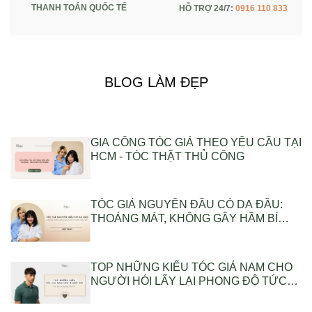
THANH TOÁN QUỐC TẾ
HỖ TRỢ 24/7:
0916 110 833
BLOG LÀM ĐẸP
GIA CÔNG TÓC GIẢ THEO YÊU CẦU TẠI
HCM - TÓC THẬT THỦ CÔNG
TÓC GIẢ NGUYÊN ĐẦU CÓ DA ĐẦU:
THOÁNG MÁT, KHÔNG GÂY HẦM BÍ
SUỐT NGÀY DÀI
TOP NHỮNG KIỂU TÓC GIẢ NAM CHO
NGƯỜI HÓI LẤY LẠI PHONG ĐỘ TỨC
THÌ