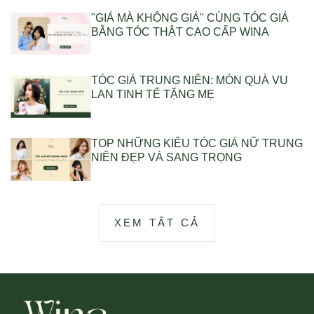
"GIẢ MÀ KHÔNG GIẢ" CÙNG TÓC GIẢ
BẰNG TÓC THẬT CAO CẤP WINA
TÓC GIẢ TRUNG NIÊN: MÓN QUÀ VU
LAN TINH TẾ TẶNG MẸ
TOP NHỮNG KIỂU TÓC GIẢ NỮ TRUNG
NIÊN ĐẸP VÀ SANG TRỌNG
XEM TẤT CẢ