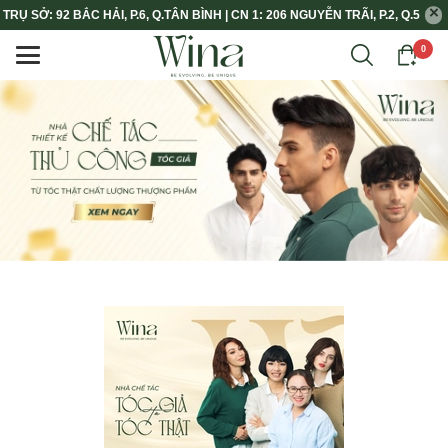
TRỤ SỞ: 92 BẮC HẢI, P.6, Q.TÂN BÌNH | CN 1: 206 NGUYỄN TRÃI, P.2, Q.5
0