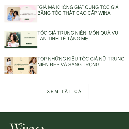
"GIẢ MÀ KHÔNG GIẢ" CÙNG TÓC GIẢ
BẰNG TÓC THẬT CAO CẤP WINA
TÓC GIẢ TRUNG NIÊN: MÓN QUÀ VU
LAN TINH TẾ TẶNG MẸ
TOP NHỮNG KIỂU TÓC GIẢ NỮ TRUNG
NIÊN ĐẸP VÀ SANG TRỌNG
XEM TẤT CẢ