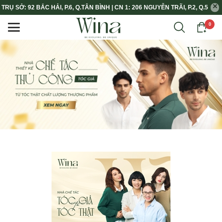
TRỤ SỞ: 92 BẮC HẢI, P.6, Q.TÂN BÌNH | CN 1: 206 NGUYỄN TRÃI, P.2, Q.5
0