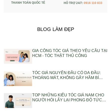
THANH TOÁN QUỐC TẾ
HỖ TRỢ 24/7:
0916 110 833
BLOG LÀM ĐẸP
GIA CÔNG TÓC GIẢ THEO YÊU CẦU TẠI
HCM - TÓC THẬT THỦ CÔNG
TÓC GIẢ NGUYÊN ĐẦU CÓ DA ĐẦU:
THOÁNG MÁT, KHÔNG GÂY HẦM BÍ
SUỐT NGÀY DÀI
TOP NHỮNG KIỂU TÓC GIẢ NAM CHO
NGƯỜI HÓI LẤY LẠI PHONG ĐỘ TỨC
THÌ